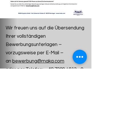
Wir freuen uns auf die Übersendung
Ihrer vollständigen
Bewerbungsunterlagen –
vorzugsweise per E-Mail –
an
bewerbung@maka.com
oder per Telefon: +49 7308 / 813 - 0
MAKA 系统有限公司
条款和条件
隐私政策
版权
zentrale@maka.com