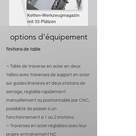
options d'équipement
finitions de table
¬ Table de traverse en acier en deux
tailles avec traverses de support en acier
sur guides linéaires et deux stations de
serrage, réglable rapidement
manuellement ou positionnable par CNC,
possibilité de passer à un
fonctionnement à 1 ou 2 stations
¬ Traverses en acier réglables avec leur
propre entraînement NC