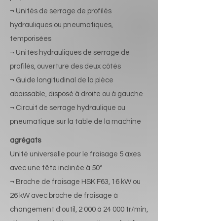
¬ Unités de serrage de profilés
hydrauliques ou pneumatiques,
temporisées
¬ Unités hydrauliques de serrage de
profilés, ouverture des deux côtés
¬ Guide longitudinal de la pièce
abaissable, disposé à droite ou à gauche
¬ Circuit de serrage hydraulique ou
pneumatique sur la table de la machine
agrégats
Unité universelle pour le fraisage 5 axes
avec une tête inclinée à 50°
¬ Broche de fraisage HSK F63, 16 kW ou
26 kW avec broche de fraisage à
changement d'outil, 2 000 à 24 000 tr/min,