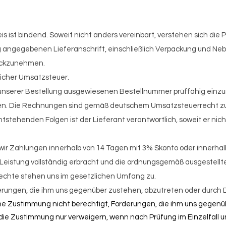
s ist bindend. Soweit nicht anders vereinbart, verstehen sich die 
ung angegebenen Lieferanschrift, einschließlich Verpackung und N
rückzunehmen.
licher Umsatzsteuer.
nserer Bestellung ausgewiesenen Bestellnummer prüffähig einzure
n. Die Rechnungen sind gemäß deutschem Umsatzsteuerrecht zur 
tstehenden Folgen ist der Lieferant verantwortlich, soweit er nich
n wir Zahlungen innerhalb von 14 Tagen mit 3% Skonto oder innerhal
r Leistung vollständig erbracht und die ordnungsgemäß ausgestell
chte stehen uns im gesetzlichen Umfang zu.
rderungen, die ihm uns gegenüber zustehen, abzutreten oder durch D
iche Zustimmung nicht berechtigt, Forderungen, die ihm uns gegen
 die Zustimmung nur verweigern, wenn nach Prüfung im Einzelfall u