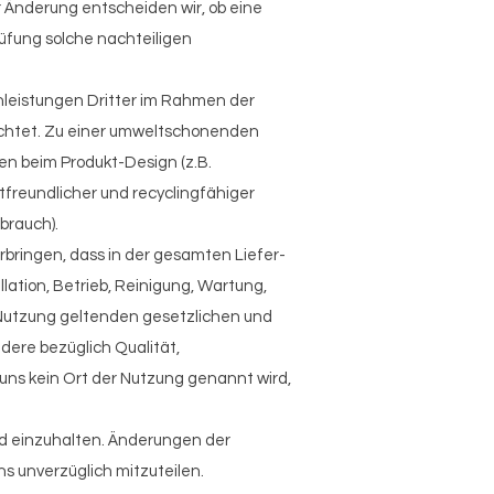
 Änderung entscheiden wir, ob eine
rüfung solche nachteiligen
nleistungen Dritter im Rahmen der
ichtet. Zu einer umweltschonenden
n beim Produkt-Design (z.B.
freundlicher und recyclingfähiger
brauch).
erbringen, dass in der gesamten Liefer-
llation, Betrieb, Reinigung, Wartung,
 Nutzung geltenden gesetzlichen und
dere bezüglich Qualität,
uns kein Ort der Nutzung genannt wird,
und einzuhalten. Änderungen der
s unverzüglich mitzuteilen.