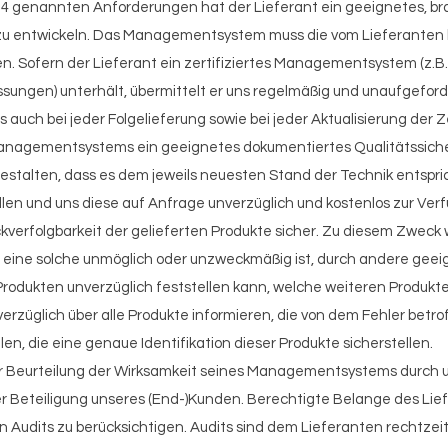
nd 4 genannten Anforderungen hat der Lieferant ein geeignetes
zu entwickeln. Das Managementsystem muss die vom Lieferanten
n. Sofern der Lieferant ein zertifiziertes Managementsystem (z.B
Fassungen) unterhält, übermittelt er uns regelmäßig und unaufgefor
s auch bei jeder Folgelieferung sowie bei jeder Aktualisierung der Ze
anagementsystems ein geeignetes dokumentiertes Qualitätssiche
gestalten, dass es dem jeweils neuesten Stand der Technik entspr
llen und uns diese auf Anfrage unverzüglich und kostenlos zur Verf
ückverfolgbarkeit der gelieferten Produkte sicher. Zu diesem Zweck 
s eine solche unmöglich oder unzweckmäßig ist, durch andere ge
 Produkten unverzüglich feststellen kann, welche weiteren Produkte
verzüglich über alle Produkte informieren, die von dem Fehler betr
, die eine genaue Identifikation dieser Produkte sicherstellen.
s zur Beurteilung der Wirksamkeit seines Managementsystems durch 
r Beteiligung unseres (End-)Kunden. Berechtigte Belange des Lie
 Audits zu berücksichtigen. Audits sind dem Lieferanten rechtzei