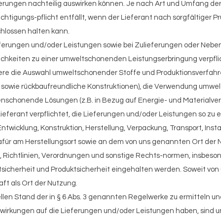
derungen nachteilig auswirken können. Je nach Art und Umfang der
ichtigungs-pflicht entfällt, wenn der Lieferant nach sorgfältiger P
hlossen halten kann.
ieferungen und/oder Leistungen sowie bei Zulieferungen oder Nebe
lichkeiten zu einer umweltschonenden Leistungserbringung verpfl
ere die Auswahl umweltschonender Stoffe und Produktionsverfahre
 sowie rückbaufreundliche Konstruktionen), die Verwendung umwelt
censchonende Lösungen (z.
B. in Bezug auf Energie- und Materialver
 Lieferant verpflichtet, die Lieferungen und/oder Leistungen so zu 
ntwicklung, Konstruktion, Herstellung, Verpackung, Transport, Insta
afür am Herstellungsort sowie an dem von uns genannten Ort der
, Richtlinien, Verordnungen und sonstige Rechts-normen, insbeson
sicherheit und Produktsicherheit eingehalten werden. Soweit von 
aft als Ort der Nutzung.
tuellen Stand der in § 6 Abs. 3 genannten Regelwerke zu ermitteln 
uswirkungen auf die Lieferungen und/oder Leistungen haben, sind un