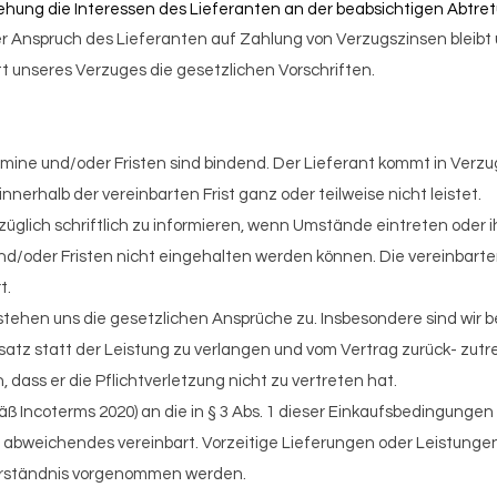
hung die Interessen des Lieferanten an der beabsichtigen Abtret
Der Anspruch des
Lieferanten auf Zahlung von Verzugszinsen bleibt u
itt unseres Verzuges die gesetzlichen Vorschriften.
mine und/oder Fristen sind bindend. Der Lieferant kommt in Verzu
nerhalb der vereinbarten Frist ganz oder teilweise nicht leistet.
erzüglich schriftlich zu informieren, wenn Umstände eintreten ode
und/oder Fristen nicht eingehalten werden können. Die vereinbart
t.
stehen uns die gesetzlichen Ansprüche zu. Insbesondere sind wir b
tz statt der Leistung zu verlangen und vom Vertrag zurück- zutre
 dass er die Pflichtverletzung nicht zu vertreten hat.
 Incoterms 2020) an die in § 3 Abs. 1 dieser Einkaufsbedingungen b
abweichendes vereinbart. Vorzeitige Lieferungen oder
Leistungen
verständnis vorgenommen werden.