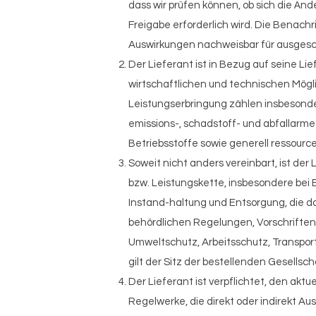
dass wir prüfen können, ob sich die Än
Freigabe erforderlich wird. Die Benachr
Auswirkungen nachweisbar für ausgesc
Der Lieferant ist in Bezug auf seine L
wirtschaftlichen und technischen Mög
Leistungserbringung zählen insbesond
emissions-, schadstoff- und abfallarme
Betriebsstoffe sowie generell ressour
Soweit nicht anders vereinbart, ist der
bzw. Leistungskette, insbesondere bei E
Instand-haltung und Entsorgung, die d
behördlichen Regelungen, Vorschriften
Umweltschutz, Arbeitsschutz, Transport
gilt der Sitz der bestellenden Gesellsch
Der Lieferant ist verpflichtet, den ak
Regelwerke, die direkt oder indirekt A