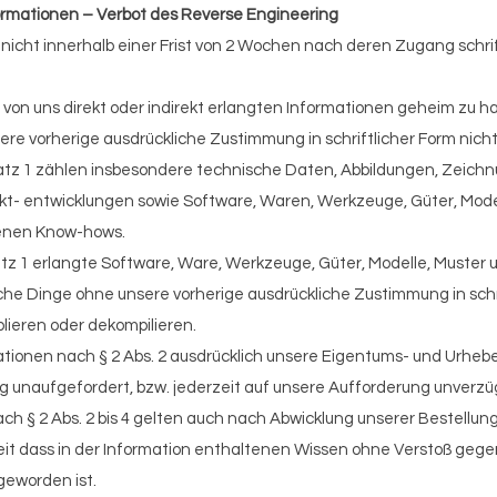
nformationen – Verbot des Reverse Engineering
nicht innerhalb einer Frist von 2 Wochen nach deren Zugang schrift
he von uns direkt oder indirekt erlangten Informationen geheim zu h
e vorherige ausdrückliche Zustimmung in schriftlicher Form nicht
 Satz 1 zählen insbesondere technische Daten, Abbildungen, Zeic
kt- entwicklungen sowie Software, Waren, Werkzeuge, Güter, Model
ltenen Know-hows.
atz 1 erlangte Software, Ware, Werkzeuge, Güter, Modelle, Muster
che Dinge ohne unsere vorherige ausdrückliche Zustimmung in schr
lieren oder dekompilieren.
tionen nach § 2 Abs. 2 ausdrücklich unsere Eigentums- und Urhebe
g unaufgefordert, bzw. jederzeit auf unsere Aufforderung unverzüg
h § 2 Abs. 2 bis 4 gelten auch nach Abwicklung unserer Bestellung 
it dass in der Information enthaltenen Wissen ohne Verstoß geg
geworden ist.