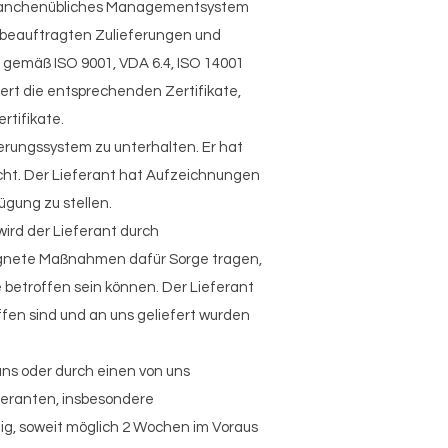
, branchenübliches Managementsystem
 beauftragten Zulieferungen und
. gemäß ISO 9001, VDA 6.4, ISO 14001
dert die entsprechenden Zertifikate,
rtifikate.
rungssystem zu unterhalten. Er hat
icht. Der Lieferant hat Aufzeichnungen
ügung zu stellen.
wird der Lieferant durch
eignete Maßnahmen dafür Sorge tragen,
 betroffen sein können. Der Lieferant
offen sind und an uns geliefert wurden
uns oder durch einen von uns
feranten, insbesondere
tig, soweit möglich 2 Wochen im Voraus