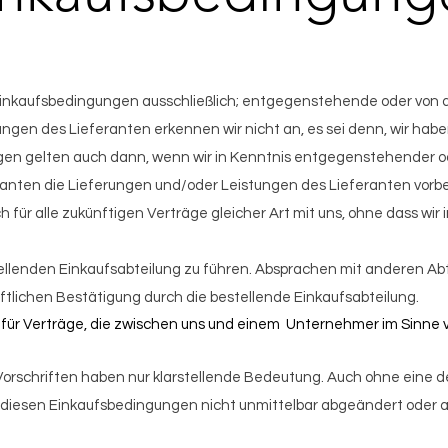
 Einkaufsbedingungen ausschließlich; entgegenstehende oder von
en des Lieferanten erkennen wir nicht an, es sei denn, wir haben 
gen gelten auch dann, wenn wir in Kenntnis entgegenstehender 
nten die Lieferungen und/oder Leistungen des Lieferanten vorb
ür alle zukünftigen Verträge gleicher Art mit uns, ohne dass wir in
tellenden Einkaufsabteilung zu führen. Absprachen mit anderen Ab
iftlichen Bestätigung durch die bestellende Einkaufsabteilung.
 für Verträge, die zwischen uns und einem Unternehmer im Sinne 
orschriften haben nur klarstellen
de Bedeutung. Auch ohne eine der
 in diesen Einkaufsbedingungen nicht unmittelbar abgeändert oder