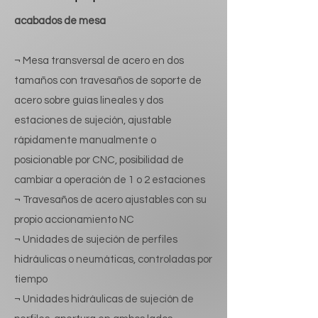
acabados de mesa
¬ Mesa transversal de acero en dos
tamaños con travesaños de soporte de
acero sobre guías lineales y dos
estaciones de sujeción, ajustable
rápidamente manualmente o
posicionable por CNC, posibilidad de
cambiar a operación de 1 o 2 estaciones
¬ Travesaños de acero ajustables con su
propio accionamiento NC
¬ Unidades de sujeción de perfiles
hidráulicas o neumáticas, controladas por
tiempo
¬ Unidades hidráulicas de sujeción de