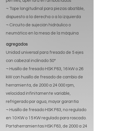
perfiles, apertura en ambos lados
¬ Tope longitudinal para piezas abatible,
dispuesto a la derecha o a la izquierda
¬ Circuito de sujeción hidráulico o
neumático en la mesa de la máquina
agregados
Unidad universal para fresado de 5 ejes
con cabezal inclinado 50°
¬ Husillo de fresado HSK F63, 16 kW o 26
kW con husillo de fresado de cambio de
herramienta, de 2000 a 24 000 rpm,
velocidad infinitamente variable,
refrigerado por agua, mayor garantía
¬ Husillo de fresado HSK F63, no regulado
en 10 KW o 15 KW regulado para roscado.
Portaherramientas HSK F63, de 2000 a 24