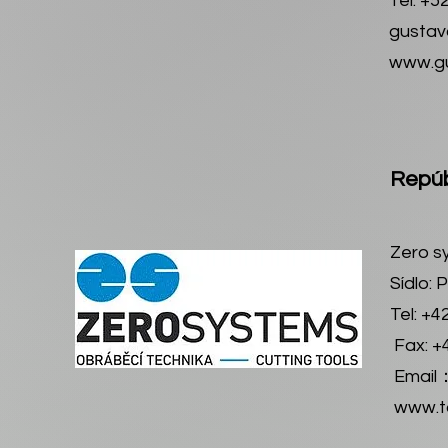
Tel: +5
gustav
www.g
Repúb
Zero sy
Sídlo: 
Tel: +4
Fax: +
Email
www.to