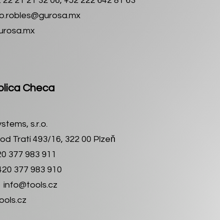
2 22 21 21 32 06, +52 222 642 81 63
o.robles@gurosa.mx
urosa.mx
lica Checa
stems, s.r.o.
Pod Tratí 493/16, 322 00 Plzeň
20 377 983 911
420 377 983 910
：
info@tools.cz
ols.cz