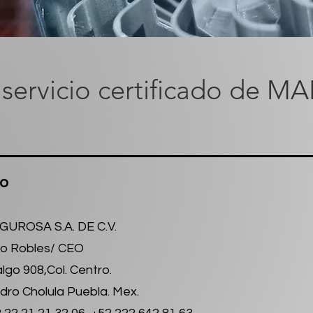
 servicio certificado de M
co
GUROSA S.A. DE C.V.
o Robles/ CEO
lgo 908,Col. Centro.
dro Cholula Puebla. Mex.