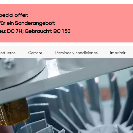
cial offer: 
für ein Sonderangebot:
eu: DC 7H; Gebraucht: BC 150
roductos
Carrera
Términos y condiciones
imprimir