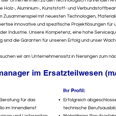
 unser Unternehmen zu den technologisch führenden An
 Holz-, Aluminium-, Kunststoff- und Verbundstoffbearbe
im Zusammenspiel mit neuesten Technologien, Materiali
rtise innovative und spezifische Projektlösungen für
er Industrie. Unsere Kompetenz, eine hohe Servicequal
 sind die Garanten für unseren Erfolg und unser Wach
suchen wir am Unternehmenssitz in Nersingen zum näc
anager im Ersatzteilwesen (m
Ihr Profil:
Beratung für das
Erfolgreich abgeschlos
io im Innendienst
technische Berufsausbil
reisen und Lieferzeiten
Mehrjährige Berufserfah