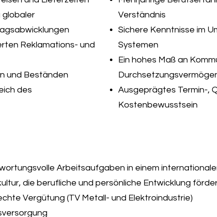
 globaler
Verständnis
ragsabwicklungen
Sichere Kenntnisse im 
erten Reklamations- und
Systemen
Ein hohes Maß an Kommu
en und Beständen
Durchsetzungsvermögen
ich des
Ausgeprägtes Termin-, Q
Kostenbewusstsein
ortungsvolle Arbeitsaufgaben in einem international
ltur, die berufliche und persönliche Entwicklung förde
echte Vergütung (TV Metall- und Elektroindustrie)
rsversorgung