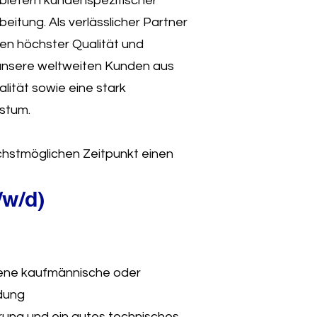
bietern kundenspezifischer
itung. Als verlässlicher Partner
en höchster Qualität und
 unsere weltweiten Kunden aus
ität sowie eine stark
stum.
hstmöglichen Zeitpunkt einen
/w/d)
sene kaufmännische oder
dung
rung und ein gutes technisches