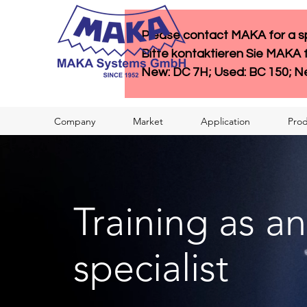
Please contact MAKA for a spe
Bitte kontaktieren Sie MAKA 
New: DC 7H; Used: BC 150; N
Company
Market
Application
Prod
Training as an
specialist