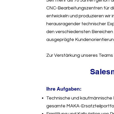
Seit mehr als 70 Jahren gehört
CNC-Bearbeitungszentren für die
entwickeln und produzieren wir 
herausragender technischer Expe
den verschiedensten Bereichen d
ausgeprägte Kundenorientierung
Zur Verstärkung unseres Teams 
Salesm
Ihre Aufgaben:
Technische und kaufmännische 
gesamte MAKA-Ersatzteilportfol
Ermittlung und Kalkulation von P