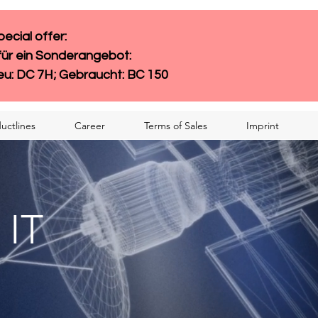
cial offer: 
für ein Sonderangebot:
eu: DC 7H; Gebraucht: BC 150
uctlines
Career
Terms of Sales
Imprint
 IT