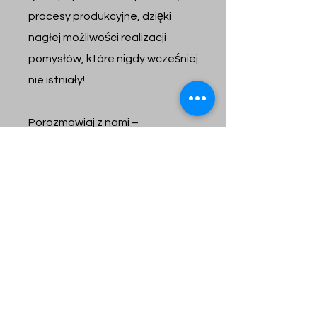
procesy produkcyjne,
dzięki
nagłej możliwości realizacji
pomysłów, które nigdy wcześniej
nie istniały!
Porozmawiaj z nami –
znajdziemy rozwiązanie!