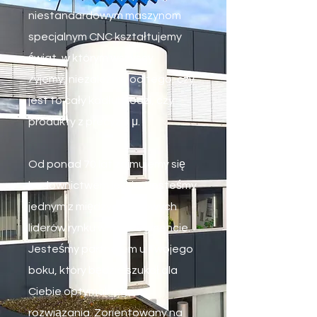
niestandardowym maszynom
specjalnym CNC kształtujemy
świat, w którym wszyscy
żyjemy,
niezależnie od tego, czy
jest to cały kadłub łodzi, czy
produkty z precyzją μ.
Od ponad 70 lat zajmujemy się
budownictwem lekkim i jesteśmy
jednym z międzynarodowych
liderów rynku w tym segmencie.
Jesteśmy partnerem u Twojego
boku, który będzie szukał dla
Ciebie optymalnego
rozwiązania. Zorientowany na